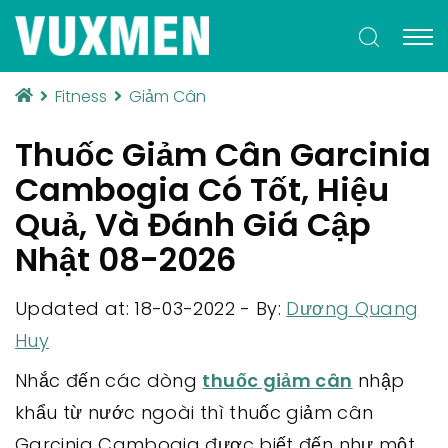
Fitness
Giảm Cân
Thuốc Giảm Cân Garcinia
Cambogia Có Tốt, Hiệu
Quả, Và Đánh Giá Cập
Nhật 08-2026
Updated at: 18-03-2022
-
By:
Dương Quang
Huy
Nhắc đến các dòng
thuốc giảm cân
nhập
khẩu từ nước ngoài thì thuốc giảm cân
Garcinia Cambogia được biết đến như một