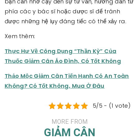
bạn cần nhờ cậy đến sự tư vấn, hướng dẫn từ
phía các y bác sĩ hoặc dược sĩ để tránh
được những hệ lụy đáng tiếc có thể xảy ra.
Xem thêm:
Thực Hư Về Công Dụng “Thần Kỳ” Của
Thuốc Giảm Cân Áo Đình, Có Tốt Không
Thảo Mộc Giảm Cân Tiến Hạnh Có An Toàn
Không? Có Tốt Không, Mua Ở Đâu
5/5 - (1 vote)
MORE FROM
GIẢM CÂN