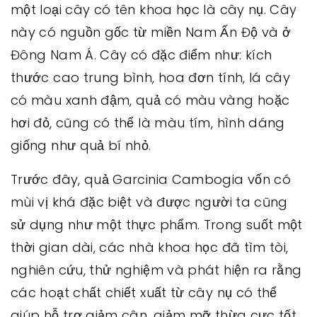
một loại cây có tên khoa học là cây nụ. Cây
này có nguồn gốc từ miền Nam Ấn Độ và ở
Đông Nam Á. Cây có đặc điểm như: kích
thước cao trung bình, hoa đơn tính, lá cây
có màu xanh đậm, quả có màu vàng hoặc
hơi đỏ, cũng có thể là màu tím, hình dáng
giống như quả bí nhỏ.
Trước đây, quả Garcinia Cambogia vốn có
mùi vị khá đặc biệt và được người ta cũng
sử dụng như một thực phẩm. Trong suốt một
thời gian dài, các nhà khoa học đã tìm tòi,
nghiên cứu, thử nghiệm và phát hiện ra rằng
các hoạt chất chiết xuất từ cây nụ có thể
giúp hỗ trợ giảm cân, giảm mỡ thừa cực tốt.