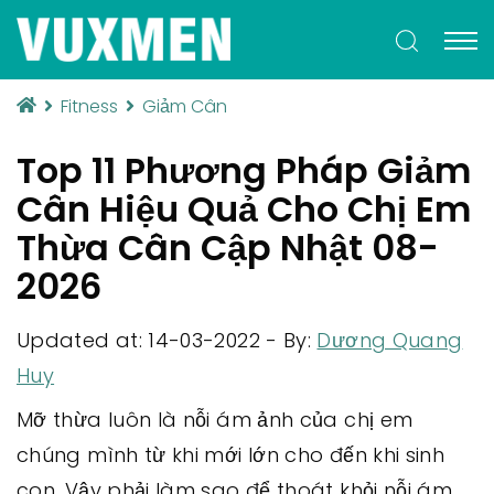
Fitness
Giảm Cân
Top 11 Phương Pháp Giảm
Cân Hiệu Quả Cho Chị Em
Thừa Cân Cập Nhật 08-
2026
Updated at: 14-03-2022
-
By:
Dương Quang
Huy
Mỡ thừa luôn là nỗi ám ảnh của chị em
chúng mình từ khi mới lớn cho đến khi sinh
con. Vậy phải làm sao để thoát khỏi nỗi ám