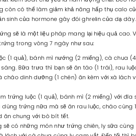
g còn có thể làm giảm khả năng hấp thụ calo c
sản sinh của hormone gây đói ghrelin của dạ dày.
rứng sẽ là một liệu pháp mang lại hiệu quả cao. 
trứng trong vòng 7 ngày như sau:
ộc (1 quả), bánh mì nướng (2 miếng), cà chua (
áng. Bữa trưa thì bạn sẽ ăn táo (1 trái), rau lu
là cháo dinh dưỡng (1 chén) ăn kèm với xà lách 
 trứng luộc (1 quả), bánh mì (2 miếng) với đĩa
g dùng trứng nữa mà sẽ ăn rau luộc, cháo cùng 1
d ăn chung với bò bít tết.
 sẽ có những món như trứng chiên, ly sữa cùng 
xà lách với cà chua cùng ly cam vắt. Đến tối thì b