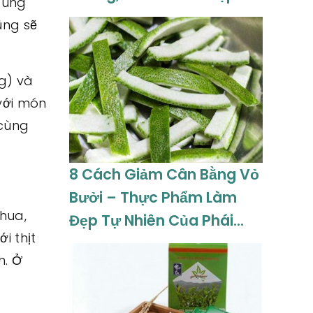
cùng
Nhật 08-2026
ũng sẽ
g) và
với món
 cùng
8 Cách Giảm Cân Bằng Vỏ
Bưởi – Thực Phẩm Làm
hua,
Đẹp Tự Nhiên Của Phái
i thịt
Đẹp Cập Nhật 08-2026
h. Ở