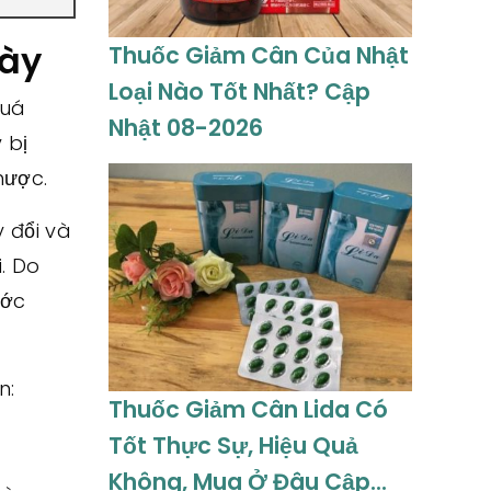
gày
Thuốc Giảm Cân Của Nhật
Loại Nào Tốt Nhất? Cập
quá
Nhật 08-2026
 bị
hược.
 đổi và
. Do
ước
n:
Thuốc Giảm Cân Lida Có
Tốt Thực Sự, Hiệu Quả
Không, Mua Ở Đâu Cập