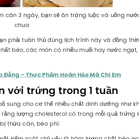
ảm cân 3 ngày, bạn sẽ ăn trứng luộc và uống nư
chua
 phải tuân thủ đúng lịch trình này và đồng thời
chất béo, các món có nhiều muối hay nước ngọt,
p Đắng – Thực Phẩm Hoàn Hảo Mà Chị Em
với trứng trong 1 tuần
 bổ sung cho cơ thể nhiều chất dinh dưỡng như 
y rằng lượng cholesterol có trong mỗi quả trứng l
ị thừa cân, béo phì.
mất kiểm soát chủ yếu là hàm lượng chất béo no