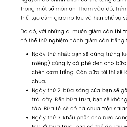
trong một số món ăn. Thêm vào đó, trứn
thể, tạo cảm giác no lâu và hạn chế sự 
Do đó, với những ai muốn giảm cân thì t
có thể thử nghiệm cách giảm cân bằng 
Ngày thứ nhất: bạn sẽ dùng trứng lu
miếng) cùng ly cà phê đen cho bữa s
chén cơm trắng. Còn bữa tối thì sẽ 
chua.
Ngày thứ 2: bữa sáng của bạn sẽ gồm
trái cây. Đến bữa trưa, bạn sẽ khôn
táo. Bữa tối sẽ có cà chua trộn sala
Ngày thứ 3: khẩu phần cho bữa sáng
kiwi. Ở bữa trưa, bạn có thể ăn rau 