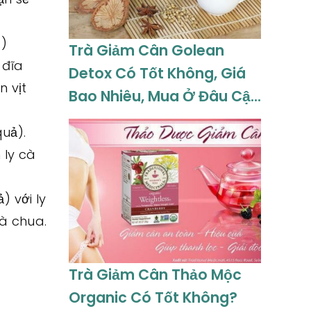
g)
Trà Giảm Cân Golean
 đĩa
Detox Có Tốt Không, Giá
n vịt
Bao Nhiêu, Mua Ở Đâu Cập
Nhật 08-2026
uả).
 ly cà
 với ly
cà chua.
Trà Giảm Cân Thảo Mộc
Organic Có Tốt Không?