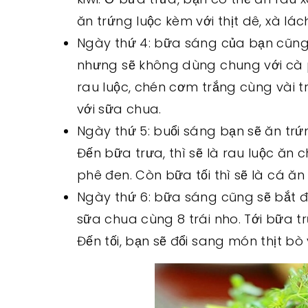
ăn trứng luộc kèm với thịt dê, xà lác
Ngày thứ 4: bữa sáng của bạn cũng s
nhưng sẽ không dùng chung với cà 
rau luộc, chén cơm trắng cùng vài trá
với sữa chua.
Ngày thứ 5: buổi sáng bạn sẽ ăn trứ
Đến bữa trưa, thì sẽ là rau luộc ăn
phê đen. Còn bữa tối thì sẽ là cá ă
Ngày thứ 6: bữa sáng cũng sẽ bắt đ
sữa chua cùng 8 trái nho. Tới bữa t
Đến tối, bạn sẽ đổi sang món thịt b