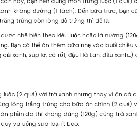
 cân này, bạn nên dùng món trứng luộc (1 quả) 
à xanh không đường (1 tách). Đến bữa trưa, bạn c
rắng trứng còn lòng đỏ trứng thì để lại.
được chế biến theo kiểu luộc hoặc là nướng (120
ng. Bạn có thể ăn thêm bữa nhẹ vào buổi chiều 
g cải xanh, súp lơ, cà rốt, đậu Hà Lan, đậu xanh…)
luộc (2 quả) với trà xanh nhưng thay vì ăn cà c
ùng lòng trắng trứng cho bữa ăn chính (2 quả) vớ
còn phần da thì không dùng (120g) cùng trà xan
 quy và uống sữa loại ít béo.