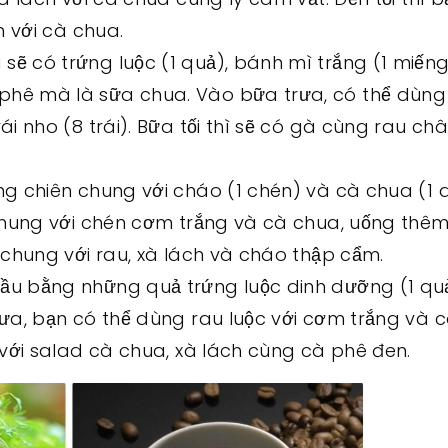
h với cà chua.
ẽ có trứng luộc (1 quả), bánh mì trắng (1 miến
phê mà là sữa chua. Vào bữa trưa, có thể dùng
i nho (8 trái). Bữa tối thì sẽ có gà cùng rau châ
ng chiên chung với cháo (1 chén) và cà chua (1 q
 chung với chén cơm trắng và cà chua, uống thêm
n chung với rau, xà lách và cháo thập cẩm.
ầu bằng những quả trứng luộc dinh dưỡng (1 quả)
rưa, bạn có thể dùng rau luộc với cơm trắng và 
ò với salad cà chua, xà lách cùng cà phê đen.