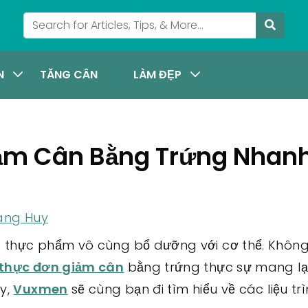
N
TĂNG CÂN
LÀM ĐẸP
Giảm Cân Bằng Trứng Nhan
ang Huy
 thực phẩm vô cùng bổ dưỡng với cơ thể. Không
thực đơn giảm cân
bằng trứng thực sự mang lại
ày,
Vuxmen
sẽ cùng bạn đi tìm hiểu về các liệu tr