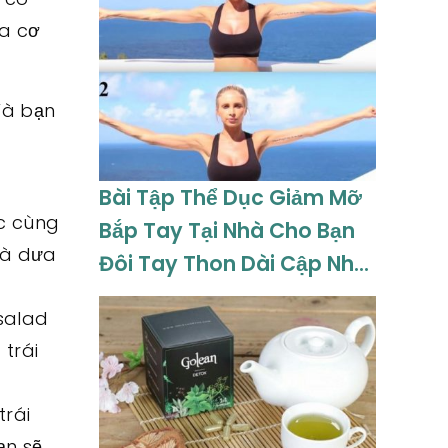
ủa cơ
Và bạn
4
Bài Tập Thể Dục Giảm Mỡ
ộc cùng
Bắp Tay Tại Nhà Cho Bạn
và dưa
Đôi Tay Thon Dài Cập Nhật
08-2026
 salad
 trái
trái
ạn sẽ