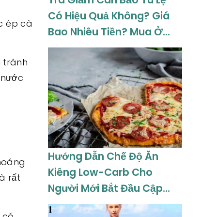
Có Hiệu Quả Không? Giá
ớc ép cà
Bao Nhiêu Tiền? Mua Ở
Đâu Cập Nhật 08-2026
 tránh
 nước
Hướng Dẫn Chế Độ Ăn
khoáng
Kiêng Low-Carb Cho
à rất
Người Mới Bắt Đầu Cập
Nhật 08-2026
 có