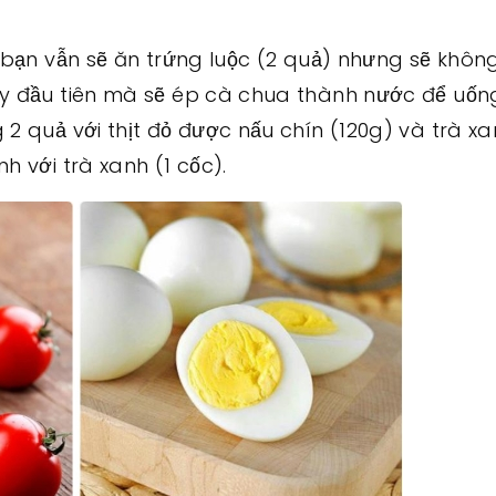
, bạn vẫn sẽ ăn trứng luộc (2 quả) nhưng sẽ khôn
y đầu tiên mà sẽ ép cà chua thành nước để uống
2 quả với thịt đỏ được nấu chín (120g) và trà xa
h với trà xanh (1 cốc).