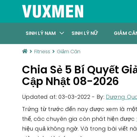
SINH LÝ NAM
SINH LÝ NỮ
GIẢM CÂ
Fitness
Giảm Cân
Chia Sẻ 5 Bí Quyết 
Cập Nhật 08-2026
Updated at: 03-03-2022
-
By:
Dương Qu
Trứng từ trước đến nay được xem là một
thế, các chuyên gia còn phát hiện được
hiệu quả không ngờ. Và trong bài viết n