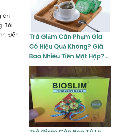
g ăn
. Tới
nh. Đến
Trà Giảm Cân Phạm Gia
Có Hiệu Quả Không? Giá
Bao Nhiêu Tiền Một Hộp?
Cập Nhật 08-2026
Trà Giảm Cân Bảo Tú Lệ