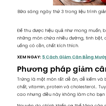
Bữa sáng ngày thứ 3 trong liệu trình gi
Để thu được hiệu quả như mong muốn, bạn
những món chứa nhiều đường, tinh bột, 
uống có cồn, chất kích thích.
XEM NGAY:
5 Cách Giảm Cân Bằng Mướ
Phương pháp giảm cân 
Trứng là một món rất dễ ăn, dễ kiếm và
chất, vitamin, protein và cholesterol… Tu
cao nhưng điều này không làm cho bạn b
Nguyên do chính khiến cơ thể tăng cân 