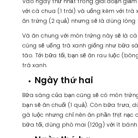
Vào ngày thứ nhất trong giai đoạn giảm
với cà chua (1 trái) và uống kèm với tr
ăn trứng (2 quả) nhưng sẽ là dùng lòng t
Và ăn chung với món trứng này sẽ là cá 
cũng sẽ uống trà xanh giống như bữa sá
táo. Tới bữa tối, bạn sẽ ăn rau luộc (bôn
trà xanh.
Ngày thứ hai
Bữa sáng của bạn cũng sẽ có món trứng 
bạn sẽ ăn chuối (1 quả). Còn bữa trưa, d
gà luộc nhưng chỉ nên ăn phần thịt nạc 
bữa tối, dùng phô mai (120g) với ít bánh